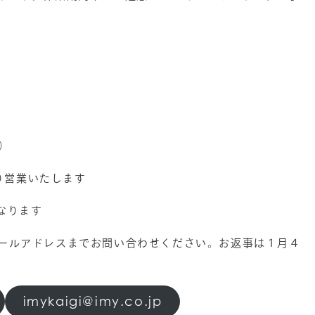
日）
通り営業いたします
なります
ールアドレスまでお問い合わせください。お返事は１月４
imykaigi@imy.co.jp