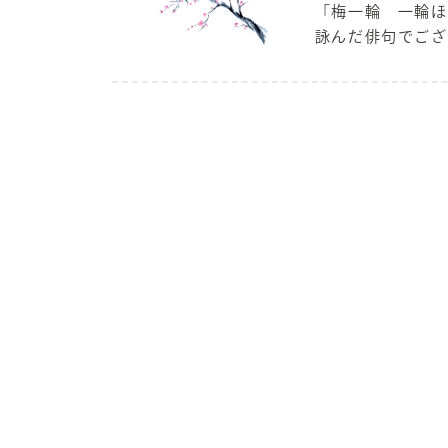
「梅一輪 一輪ほ
詠んだ俳句でござい