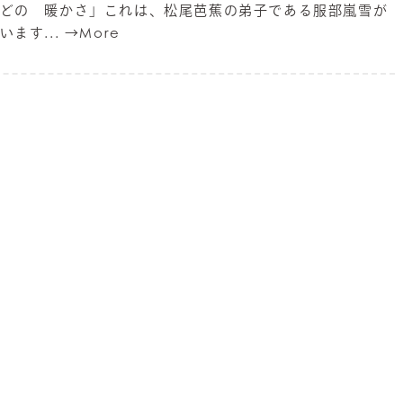
どの 暖かさ」これは、松尾芭蕉の弟子である服部嵐雪が
ます...
→More